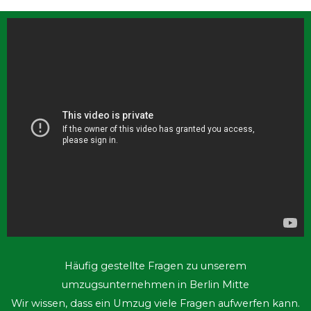
Hier haben wir einige häufig gestellte Fragen zu unserem
umzugsunternehmen Mitte und unseren Umzugsservices
gesammelt und beantwortet.
Welche Kosten sind für einen standardmäßigen
Umzugsservice zu erwarten?
Wenn man einen
kompletten Umzugsservice in Anspruch nimmt,
der den Umzug einer 40m² großen Wohnung über
eine Strecke von etwa 50 km beinhaltet, sollte man
mit Kosten ab etwa 400 Euro rechnen.
Was kostet ein Umzugsservice, der auch den
Abbau und Aufbau von Möbeln umfasst?
Das
Verpacken und Auspacken der Umzugsgüter stellt
einen zusätzlichen Kostenpunkt dar. Hier beginnt
unser Service bei einem Preis von 17 Euro pro
Stunde und Mitarbeiter.
Mit welchen Kosten sollte man bei einem