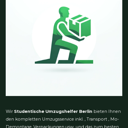
Preis.
Kontaktdetails
Freiheit
13597 Berlin
service@netz-mitteldeutschland.de
Impressum
-
Datenschutz
AGB
-
HGB
Cookie-Richtlinie
Umzugshelfer Berlin
Umzugsservice Berlin
Umzüge Berlin