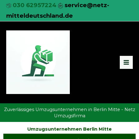
Zum
030 62957224
service@netz-
Inhalt
mitteldeutschland.de
springen
Zuverlässiges Umzugsunternehmen in Berlin Mitte - Netz
Umzugsfirma
Umzugsunternehmen Berlin Mitte