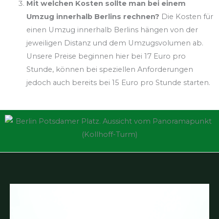
Wir
Studentische Umzugshelfer Berlin
bieten Ihnen
den kompletten Umzugsservice inkl. , Transport , Mo-
Demontage ,Verpackungen usw. und das zum besten