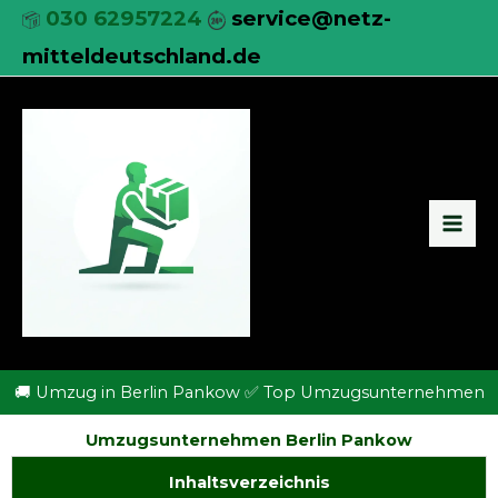
Zum
030 62957224
service@netz-
Inhalt
mitteldeutschland.de
springen
🚚 Umzug in Berlin Pankow ✅ Top Umzugsunternehmen
Umzugsunternehmen Berlin Pankow
Inhaltsverzeichnis