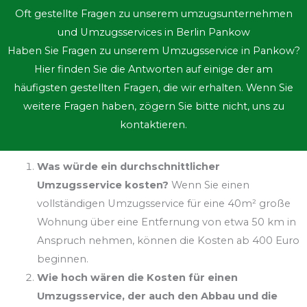
Oft gestellte Fragen zu unserem umzugsunternehmen
und Umzugsservices in Berlin Pankow
Haben Sie Fragen zu unserem Umzugsservice in Pankow?
Hier finden Sie die Antworten auf einige der am
häufigsten gestellten Fragen, die wir erhalten. Wenn Sie
weitere Fragen haben, zögern Sie bitte nicht, uns zu
kontaktieren.
Was würde ein durchschnittlicher
Umzugsservice kosten?
Wenn Sie einen
vollständigen Umzugsservice für eine 40m² große
Wohnung über eine Entfernung von etwa 50 km in
Anspruch nehmen, können die Kosten ab 400 Euro
beginnen.
Wie hoch wären die Kosten für einen
Umzugsservice, der auch den Abbau und die