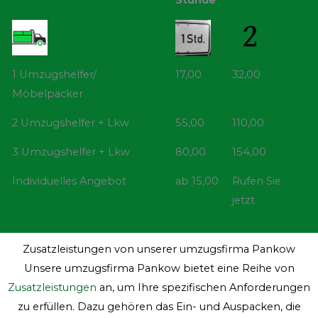
Stunde
1 Umzugshelfer/
17,00
32,00
Möbelpacker
2 Umzugshelfer + Lkw
55,00
110,00
3 Umzugshelfer + Lkw
80,00
154,00
Individuelles Angebot
ab 15,00
Rufen Sie
jetzt
Zusatzleistungen von unserer umzugsfirma Pankow
Unsere umzugsfirma Pankow bietet eine Reihe von
Zusatzleistungen
an, um Ihre spezifischen Anforderungen
zu erfüllen. Dazu gehören das Ein- und Auspacken, die