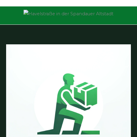
Wir
Studentische Umzugshelfer Berlin
bieten Ihnen
den kompletten Umzugsservice inkl. , Transport , Mo-
Demontage ,Verpackungen usw. und das zum besten
Preis.
Kontaktdetails
Freiheit
13597 Berlin
service@netz-mitteldeutschland.de
Impressum
-
Datenschutz
AGB
-
HGB
Cookie-Richtlinie