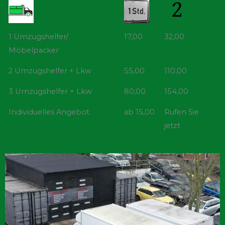
1 Umzugshelfer/
17,00
32,00
Möbelpacker
2 Umzugshelfer + Lkw
55,00
110,00
3 Umzugshelfer + Lkw
80,00
154,00
Individuelles Angebot
ab 15,00
Rufen Sie
jetzt