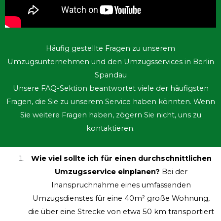
beinhaltet?
Unser Dienst, der die Handhabung von
Umzugsgütern einschließlich Verpacken und
Auspacken beinhaltet, beginnt bei einem Tarif von
17 Euro pro Stunde pro Mitarbeiter.
Was wäre der Preis für einen Umzug innerhalb
Berlins?
Die Kosten für einen innerstädtischen
Umzug in Berlin sind abhängig von der zu
bewältigenden Entfernung und dem Umfang des
Umzugs. Unsere Gebühren beginnen ab 17 Euro
pro Stunde, können jedoch abhängig von
speziellen Anforderungen auch ab 15 Euro pro
Stunde angesetzt werden.