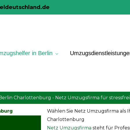
eldeutschland.de
zugshelfer in Berlin
Umzugsdienstleistunge
lin Charlottenburg - Netz Umzugsfirma für stressfr
nburg
Wählen Sie Netz Umzugsfirma als 
Charlottenburg
Netz Umzugsfirma
steht für Profes