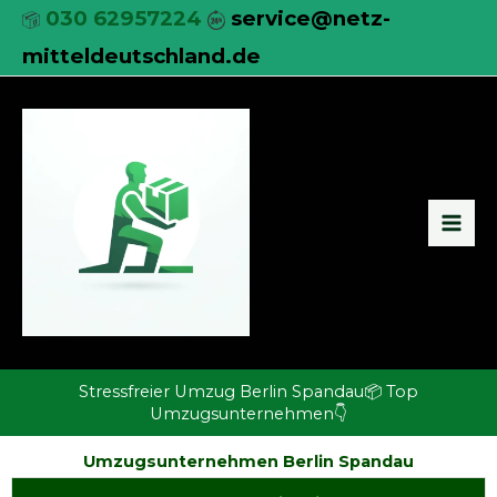
Zum
030 62957224
service@netz-
Inhalt
mitteldeutschland.de
springen
Stressfreier Umzug Berlin Spandau📦 Top
Umzugsunternehmen👇
Umzugsunternehmen Berlin Spandau