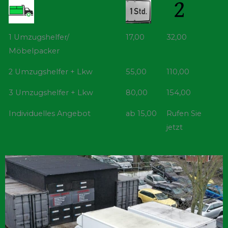
1 Umzugshelfer/
17,00
32,00
Möbelpacker
2 Umzugshelfer + Lkw
55,00
110,00
3 Umzugshelfer + Lkw
80,00
154,00
Individuelles Angebot
ab 15,00
Rufen Sie
jetzt