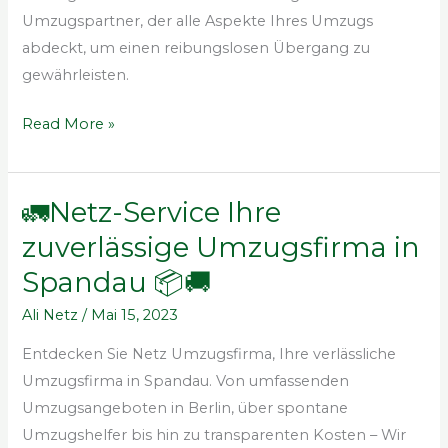
mit
Umzugspartner, der alle Aspekte Ihres Umzugs
Netz
abdeckt, um einen reibungslosen Übergang zu
Umzugsfirma
gewährleisten.
Read More »
🚛Netz-Service Ihre
🚛
Netz-
zuverlässige Umzugsfirma in
Service
Spandau 📦️🚚
Ihre
zuverlässige
Ali Netz
/
Mai 15, 2023
Umzugsfirma
Entdecken Sie Netz Umzugsfirma, Ihre verlässliche
in
Umzugsfirma in Spandau. Von umfassenden
Spandau
Umzugsangeboten in Berlin, über spontane
📦️
Umzugshelfer bis hin zu transparenten Kosten – Wir