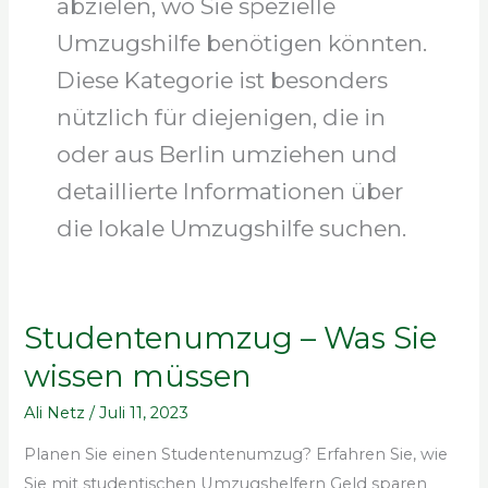
abzielen, wo Sie spezielle
Umzugshilfe benötigen könnten.
Diese Kategorie ist besonders
nützlich für diejenigen, die in
oder aus Berlin umziehen und
detaillierte Informationen über
die lokale Umzugshilfe suchen.
Studentenumzug – Was Sie
Studentenumzug
–
wissen müssen
Was
Ali Netz
/
Juli 11, 2023
Sie
wissen
Planen Sie einen Studentenumzug? Erfahren Sie, wie
müssen
Sie mit studentischen Umzugshelfern Geld sparen