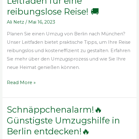
Leitfaden für eine
Berlin-
reibungslose Reise! 🚚
München:
Leitfaden
Ali Netz
/
Mai 16, 2023
für
Planen Sie einen Umzug von Berlin nach München?
eine
Unser Leitfaden bietet praktische Tipps, um Ihre Reise
reibungslose
reibungslos und kosteneffizient zu gestalten. Erfahren
Reise!
Sie mehr über den Umzugsprozess und wie Sie Ihre
🚚
neue Heimat genießen können.
Read More »
Schnäppchenalarm!🔥
Schnäppchenalarm!
🔥
Günstigste Umzugshilfe in
Günstigste
Berlin entdecken!🔥
Umzugshilfe