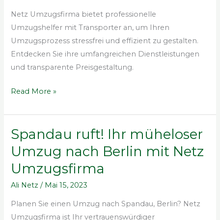
Umzug
mit
Netz Umzugsfirma bietet professionelle
Netz
Umzugshelfer mit Transporter an, um Ihren
Umzugsfirma
Umzugsprozess stressfrei und effizient zu gestalten.
zum
Entdecken Sie ihre umfangreichen Dienstleistungen
Kinderspiel!
und transparente Preisgestaltung.
Read More »
Spandau ruft! Ihr müheloser
Spandau
ruft!
Umzug nach Berlin mit Netz
Ihr
Umzugsfirma
müheloser
Umzug
Ali Netz
/
Mai 15, 2023
nach
Planen Sie einen Umzug nach Spandau, Berlin? Netz
Berlin
Umzugsfirma ist Ihr vertrauenswürdiger