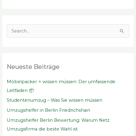
S
u
c
h
Neueste Beiträge
e
n
Möbelpacker ⭐ wissen müssen: Der umfassende
n
Leitfaden 📦
a
Studentenumzug – Was Sie wissen müssen
c
Umzugshelfer in Berlin Friedrichshain
h
Umzugshelfer Berlin Bewertung: Warum Netz
:
Umzugsfirma die beste Wahl ist