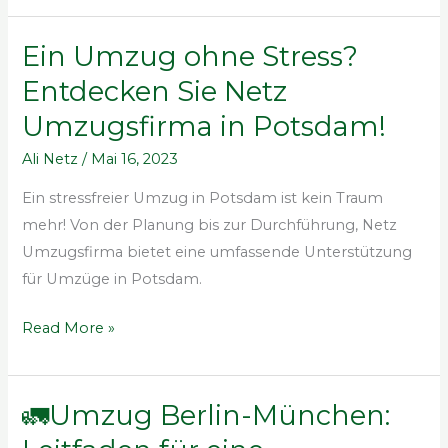
Ein Umzug ohne Stress?
Ein
Umzug
Entdecken Sie Netz
ohne
Umzugsfirma in Potsdam!
Stress?
Entdecken
Ali Netz
/
Mai 16, 2023
Sie
Ein stressfreier Umzug in Potsdam ist kein Traum
Netz
mehr! Von der Planung bis zur Durchführung, Netz
Umzugsfirma
Umzugsfirma bietet eine umfassende Unterstützung
in
für Umzüge in Potsdam.
Potsdam!
Read More »
🚛Umzug Berlin-München:
🚛
Umzug