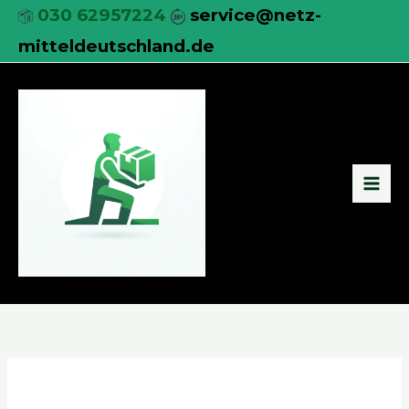
Zum
030 62957224
service@netz-
Inhalt
mitteldeutschland.de
springen