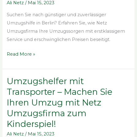
in
Ali Netz
/
Mai 15, 2023
Berlin
Suchen Sie nach günstiger und zuverlässiger
entdecken!
Umzugshilfe in Berlin? Erfahren Sie, wie Netz
🔥
Umzugsfirma Ihre Umzugssorgen mit erstklassigem
Service und erschwinglichen Preisen beseitigt.
Read More »
Umzugshelfer mit
Umzugshelfer
mit
Transporter – Machen Sie
Transporter
Ihren Umzug mit Netz
–
Umzugsfirma zum
Machen
Sie
Kinderspiel!
Ihren
Ali Netz
/
Mai 15, 2023