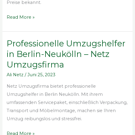
Preise bekannt.
Read More »
Professionelle Umzugshelfer
Professionelle
Umzugshelfer
in Berlin-Neukölln – Netz
in
Umzugsfirma
Berlin-
Neukölln
Ali Netz
/
Juni 25, 2023
–
Netz Umzugsfirma bietet professionelle
Netz
Umzugshelfer in Berlin Neukölln. Mit ihrem
Umzugsfirma
umfassenden Servicepaket, einschließlich Verpackung,
Transport und Möbelmontage, machen sie Ihren
Umzug reibungslos und stressfrei.
Read More »