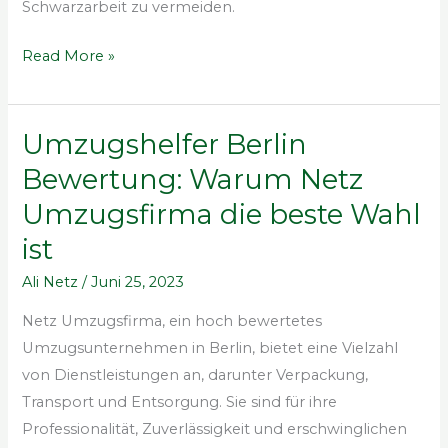
Schwarzarbeit zu vermeiden.
Read More »
Umzugshelfer Berlin
Umzugshelfer
Berlin
Bewertung: Warum Netz
Bewertung:
Umzugsfirma die beste Wahl
Warum
ist
Netz
Umzugsfirma
Ali Netz
/
Juni 25, 2023
die
Netz Umzugsfirma, ein hoch bewertetes
beste
Umzugsunternehmen in Berlin, bietet eine Vielzahl
Wahl
von Dienstleistungen an, darunter Verpackung,
ist
Transport und Entsorgung. Sie sind für ihre
Professionalität, Zuverlässigkeit und erschwinglichen