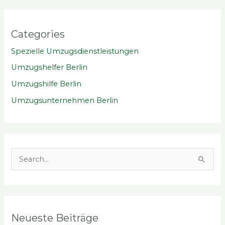
Categories
Spezielle Umzugsdienstleistungen
Umzugshelfer Berlin
Umzugshilfe Berlin
Umzugsunternehmen Berlin
S
u
c
h
Neueste Beiträge
e