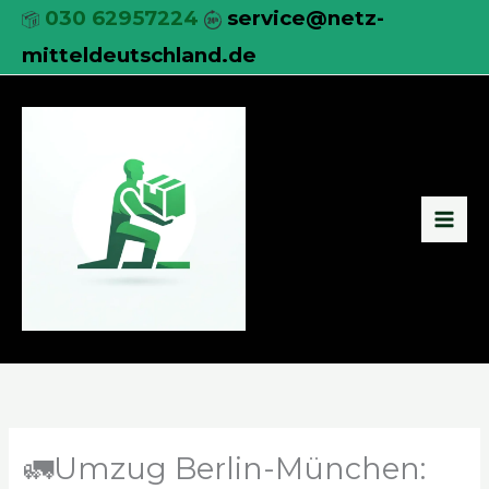
Zum
030 62957224
service@netz-
Inhalt
mitteldeutschland.de
springen
🚛Umzug Berlin-München: