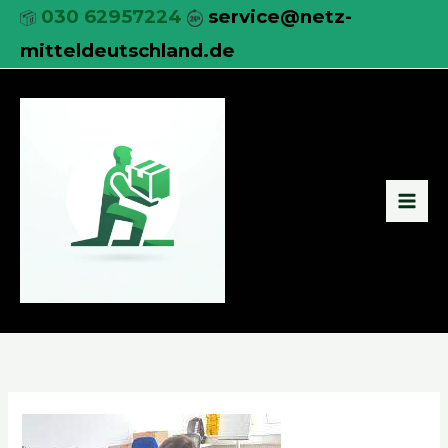
Zum
030 62957224
service@netz-
Inhalt
mitteldeutschland.de
springen