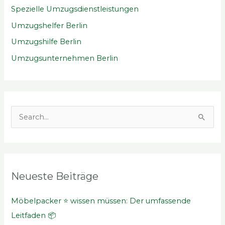
Spezielle Umzugsdienstleistungen
Umzugshelfer Berlin
Umzugshilfe Berlin
Umzugsunternehmen Berlin
S
u
c
h
Neueste Beiträge
e
n
Möbelpacker ⭐ wissen müssen: Der umfassende
n
Leitfaden 📦
a