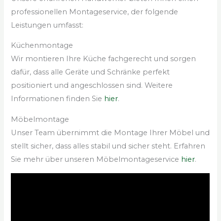
professionellen Montageservice, der folgende
Leistungen umfasst:
Küchenmontage
Wir montieren Ihre Küche fachgerecht und sorgen
dafür, dass alle Geräte und Schränke perfekt
positioniert und angeschlossen sind. Weitere
Informationen finden Sie
hier
.
Möbelmontage
Unser Team übernimmt die Montage Ihrer Möbel und
stellt sicher, dass alles stabil und sicher steht. Erfahren
Sie mehr über unseren Möbelmontageservice
hier
.