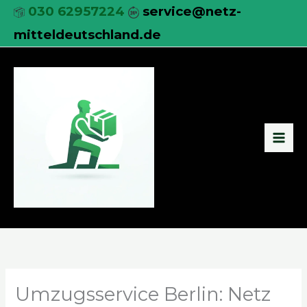
Zum
030 62957224
service@netz-
Inhalt
mitteldeutschland.de
springen
Umzugsservice Berlin: Netz